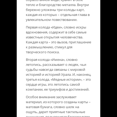
тепло и благородство металла. Внутри
бережно уложены три колоды карт,
каждая из которых – отдельная глава в
увлекательном повествовании.
Первая колода «Идеи», словно искры
вдохновения, содержит в себе самые
известные открытия человечества.
Каждая карта – это вызов, приглашение
к размышлению, стимул для
творческого поиска.
Вторая колода «Имена», словно
летопись, рассказывает о людях, чьи
судьбы навсегда связаны с мировой
историей и историей Урала. И, наконец,
третья колода, «Медные истории», – это
сердце игры, это летопись самой
компании, ее триумфов и достижений.
Особое внимание заслуживает
материал, из которого созданы карты –
матовая бумага, словно шелк на
ощупь, дарит приятные тактильные
ощущения, подчеркивая благородство