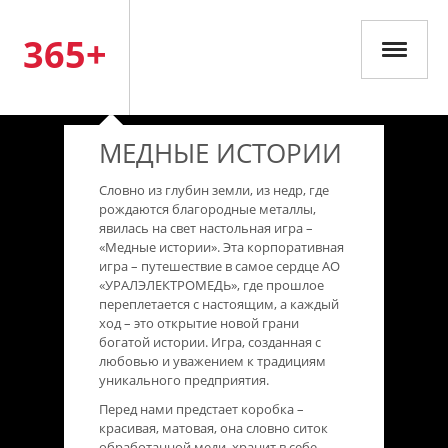
365+
МЕДНЫЕ ИСТОРИИ
Словно из глубин земли, из недр, где
рождаются благородные металлы,
явилась на свет настольная игра –
«Медные истории». Эта корпоративная
игра – путешествие в самое сердце АО
«УРАЛЭЛЕКТРОМЕДЬ», где прошлое
переплетается с настоящим, а каждый
ход – это открытие новой грани
богатой истории. Игра, созданная с
любовью и уважением к традициям
уникального предприятия.
Перед нами предстает коробка –
красивая, матовая, она словно ситок
обработанной меди, хранит в себе