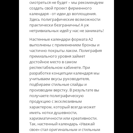
смотреться не будет – мы рекомендуем
создать свой проект фирменного
календаря - от идеи до воплощения.
Здесь полиграфические возможности
практически безграничны! А уж
нетривиальных идей у нас не занимать!
Настенные календари формата А2
выполнены с применением бронзы и
частично покрыты лаком. Полиграфия
премиального уровня займет
достойное место в самом
респектабельном кабинете. При
разработке концепции календаря мы
учитываем вкусы руководителя,
подбираем стильные слайды и
производим верстку. В результате вы
получаете полиграфическую
продукцию с эксклюзивным
характером, который всегда может
иметь нотки душевности,
харизматичности или креативности.
Так, настенный календарь «Уважай
свое» стал оригинальным и стильным