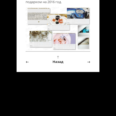
подарком на 2016 год.
↑
←
Назад
→