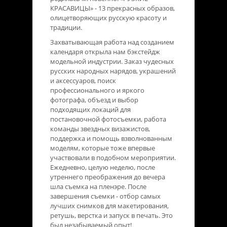
КРАСАВИЦЫ» - 13 прекрасных образов,
олицетворяющих русскую красоту и
традиции.
Захватывающая работа над созданием
календаря открыла нам бэкстейдж
модельной индустрии. Заказ чудесных
русских народных нарядов, украшений
и аксессуаров, поиск
профессионального и яркого
фотографа, объезд и выбор
подходящих локаций для
постановочной фотосъемки, работа
команды звездных визажистов,
поддержка и помощь взволнованным
моделям, которые тоже впервые
участвовали в подобном мероприятии.
Ежедневно, целую неделю, после
утреннего преображения до вечера
шла съемка на пленэре. После
завершения съемки - отбор самых
лучших снимков для макетирования,
ретушь, верстка и запуск в печать. Это
был незабываемый опыт!