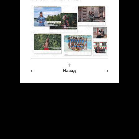
↑
←
Назад
→