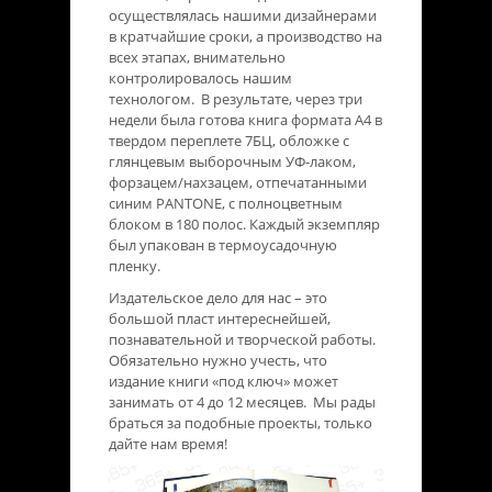
осуществлялась нашими дизайнерами
в кратчайшие сроки, а производство на
всех этапах, внимательно
контролировалось нашим
технологом. В результате, через три
недели была готова книга формата А4 в
твердом переплете 7БЦ, обложке с
глянцевым выборочным УФ-лаком,
форзацем/нахзацем, отпечатанными
синим PANTONE, с полноцветным
блоком в 180 полос. Каждый экземпляр
был упакован в термоусадочную
пленку.
Издательское дело для нас – это
большой пласт интереснейшей,
познавательной и творческой работы.
Обязательно нужно учесть, что
издание книги «под ключ» может
занимать от 4 до 12 месяцев. Мы рады
браться за подобные проекты, только
дайте нам время!