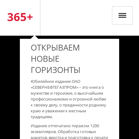
365+
ОТКРЫВАЕМ
НОВЫЕ
ГОРИЗОНТЫ
Юбилейное издание ОАО
«СЕВЕРНЕФТЕГАЗПРОМ» – это книга о
мужестве и героизме, о высочайшем
профессионализме и огромной любви
к своему делу, о преданности родному
краю и уважении к местным
традициям.
Издание отпечатано тиражом 1200
экземпляров. Обработка готовых
макетов, верстка и подготовка к печати