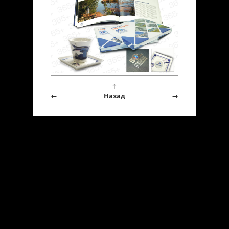
↑
←
Назад
→