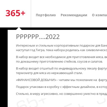
365+
Портфолио
Рекомендации
О комп
РРРРРР….2022
Интересным и стильным корпоративным подарком для Банка
наступал год Тигра, тема набора родилась как символиче
В набор входит все необходимое для приготовления мяса, в
по домашнему приготовлению стейков, соусов и салатов.
В набор входит отшитый по индивидуальному лекалу фартук
термометр для мяса из нержавеющей стали.
«ФИНАНСОВОЙ ДОБЫЧИ!» - читаем мы пожелание на фартуке
Подарок упакован в коробку с эффектным дизайном, в кото
Стильно, в меру агрессивно, но совершенно уместно в пред