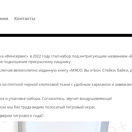
ании
Контакты
 «Финсервис» в 2022 году стал набор под интригующим названием «Бе
ское подношение прекрасному хищнику.
ключая великолепно изданную книгу «МЯСО, Вы и Бон. Стейки, байки, р
 из плотной черной хлопковой ткани с удобным карманом и завязками
 и упаковке набора. Согласитесь, звучит воодушевляюще!
ром мы без труда видим полосатый тигровый окрас.
дверии тигрового года