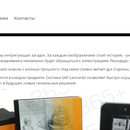
ании
Контакты
ы интригующих загадок. За каждым изображением стоит история, - уни
ежедневника неизменно будет обращаться к иллюстрациям Леонардо, ч
ало знаком с жизнью прошлого. Над ними словно витает дух старины,
уется в каждом предмете. Система SAP Leonardo позволяет быстро о
 шаг в будущее, новые гениальные решения.