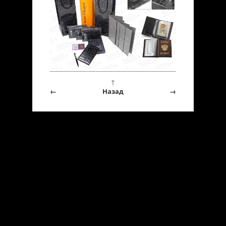
↑
←
Назад
→