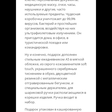
медицинскую маску, очки, часы,
наушники и другие, часто
используемые предметы. Чудесная
коробочка уничтожает до 99,9%
вирусов, бактерий и простейших
организмов, воздействуя на них
ультрафиолетовым излучением. Он
пригодится дома, в офисе, в
туристической поездке или
командировке.
Ну и конечно, подарок дополнен
стильным ежедневником А5 в мягкой
обложке, из серого кожзаменителя soft
touch, украшенного серебряным
тиснением в обрез, двухцветной
резинкой с металлическим
отгравированным бегунком, и
специальным держателем, для
шариковой ручки располагающимся в
корешке изделия. Ручка входит в
набор.
Подарок упакован в кашированную