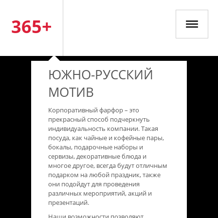
365+
ЮЖНО-РУССКИЙ
МОТИВ
Корпоративный фарфор – это
прекрасный способ подчеркнуть
индивидуальность компании. Такая
посуда, как чайные и кофейные пары,
бокалы, подарочные наборы и
сервизы, декоративные блюда и
многое другое, всегда будут отличным
подарком на любой праздник, также
они подойдут для проведения
различных мероприятий, акций и
презентаций.
Наши возможности позволяют